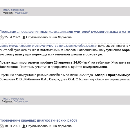
Читать полностью
Рубрики:
Публикации
Программа повышения квалификации для учителей русского языка и мат
25.04.2022
Опубликовано: Инна Ларькова
Центр международного сотрудничества по развитию образования
приглашает принять
учителей русского языка и математики 5-х классов, направленной на
улучшение обра
русскому языку при переходе из начальной школы в основную.
Презентация программы пройдет 28 апреля в 14:00 (мск)
на вебинаре, Участие в 
бесплатное
. По итогам участия в программе выдаётся
свидетельство
.
Обучение планируется в режиме онлайн в мае-июне 2022 года.
Авторы программы/уча
Соколова О.В., Рябинина Л.А., Свиридова О.И.
С более подробной информацией м
Читать полностью
Рубрики:
Публикации
Проведение краевых диагностических работ
18.01.2021
Опубликовано: Инна Ларькова