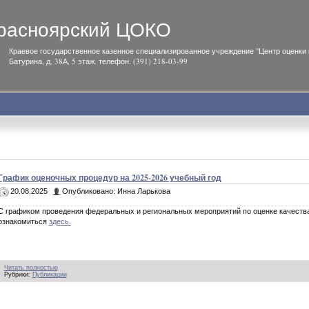
расноярский ЦОКО
Краевое государственное казенное специализированное учреждение "Центр оценки к
Батурина, д. 38А, 5 этаж. телефон. (391) 218-03-99
График оценочных процедур на 2025-2026 учебный год
20.08.2025
Опубликовано: Инна Ларькова
С графиком проведения федеральных и региональных мероприятий по оценке качества
ознакомиться
здесь.
Читать полностью
Рубрики:
Публикации