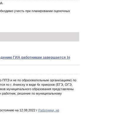
д.
обходимо учесть при планировании оценочных
ведению ГИА работникам завершается 16
 ППЭ и не по образовательным организациям) по
 по г. Ачинску в виде 4х приказов (ЕГЭ, ОГЭ,
ников муниципального образования представлены
ин работник, решение по муниципальному
остоянию на 12.08.2022 г
Работники, не