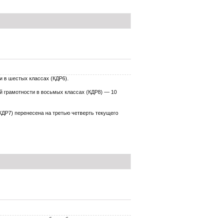
и в шестых классах (КДР6).
й грамотности в восьмых классах (КДР8) — 10
КДР7) перенесена на третью четверть текущего