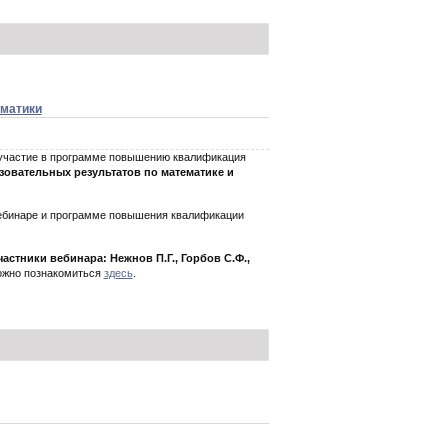
ематики
 участие в программе повышению квалификация
зовательных результатов по математике и
вебинаре и программе повышения квалификации
стники вебинара: Нежнов П.Г., Горбов С.Ф.,
ожно познакомиться
здесь
.