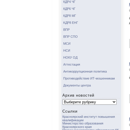
КДР4 ЧГ
КДР6 ЧГ
КДР8 МГ
KДР8 ЕНГ
ВПР
ВПР СПО
МСИ
НСИ
НОКУ ОД
Аттестация
Антикоррупционная политика
Противодействие ИТ-мошенникам
Документы центра
Архив новостей
Архив
новостей
Ссылки
Красноярский институт повышения
квалификации
Министерство образования
Красноярского края