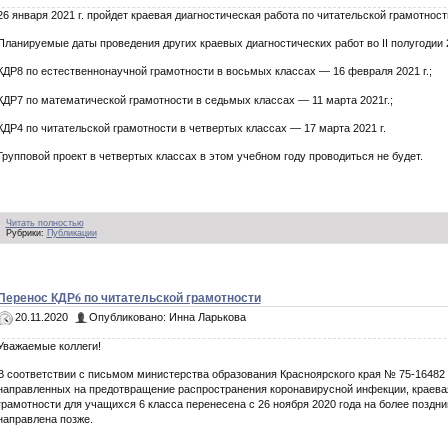
26 января 2021 г. пройдет краевая диагностическая работа по читательской грамотност
Планируемые даты проведения других краевых диагностических работ во II полугодии 2
КДР8 по естественнонаучной грамотности в восьмых классах — 16 февраля 2021 г.;
КДР7 по математической грамотности в седьмых классах — 11 марта 2021г.;
КДР4 по читательской грамотности в четвертых классах — 17 марта 2021 г.
Групповой проект в четвертых классах в этом учебном году проводиться не будет.
Читать полностью
Рубрики:
Публикации
Перенос КДР6 по читательской грамотности
20.11.2020
Опубликовано: Инна Ларькова
Уважаемые коллеги!
В соответствии с письмом министерства образования Красноярского края № 75-16482 о
направленных на предотвращение распространения коронавирусной инфекции, краевая
грамотности для учащихся 6 класса перенесена с 26 ноября 2020 года на более поздн
направлена позже.