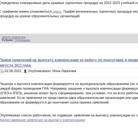
Определены планируемые даты краевых оценочных процедур на 2022-2023 учебный го
С графиком можно ознакомиться
здесь
. График региональных оценочных процедур не
процедур на уровне образовательных организаций.
Читать полностью
Рубрики:
Публикации
Приём заявлений на выплату компенсации за работу по подготовке и про
августа 2022 года
02.08.2022
Опубликовано: Инна Ларькова
Решение о выплате компенсации формируется по муниципальным образованиям (не по
каждой форме проведения ГИА. Например, решение о выплате компенсации формируется
11ГВЭ и 9ГВЭ), решение может быть сформированно, при условии, что на всех работ
заявления. Если заявления не представила одна образовательная организация или од
образованию не формируется до окончания срока приема заявлений.
Опубликован список работников, не подавших заявления на выплату компенсации по с
предоставившие заявления на выплату компенсациии