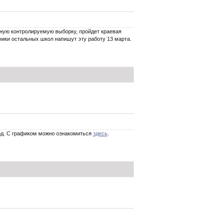
ьную контролируемую выборку, пройдет краевая
ники остальных школ напишут эту работу 13 марта.
од. С графиком можно ознакомиться
здесь
.