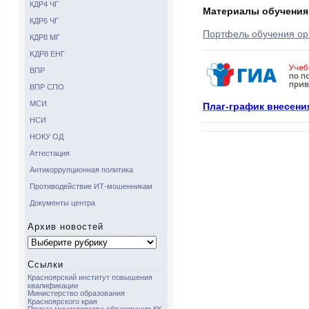
КДР4 ЧГ
Материалы обучения 
КДР6 ЧГ
Портфель обучения ор
КДР8 МГ
KДР8 ЕНГ
ВПР
ВПР СПО
МСИ
Плаг-график внесения
НСИ
НОКУ ОД
Аттестация
Антикоррупционная политика
Противодействие ИТ-мошенникам
Документы центра
Архив новостей
Архив
новостей
Ссылки
Красноярский институт повышения
квалификации
Министерство образования
Красноярского края