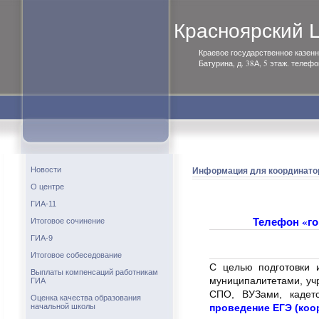
Красноярский
Краевое государственное казенн
Батурина, д. 38А, 5 этаж. телефо
Информация для координато
Новости
О центре
ГИА-11
Телефон «го
Итоговое сочинение
ГИА-9
Итоговое собеседование
С целью подготовки 
Выплаты компенсаций работникам
муниципалитетами, уч
ГИА
СПО, ВУЗами, кадет
Оценка качества образования
начальной школы
проведение ЕГЭ (коо