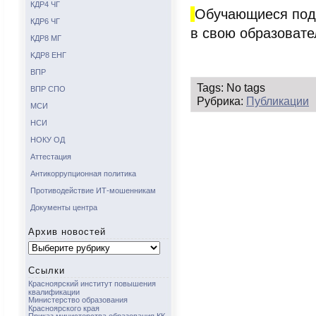
КДР4 ЧГ
Обучающиеся под
КДР6 ЧГ
в свою образоват
КДР8 МГ
KДР8 ЕНГ
ВПР
Tags: No tags
ВПР СПО
Рубрика:
Публикации
МСИ
НСИ
НОКУ ОД
Аттестация
Антикоррупционная политика
Противодействие ИТ-мошенникам
Документы центра
Архив новостей
Архив
новостей
Ссылки
Красноярский институт повышения
квалификации
Министерство образования
Красноярского края