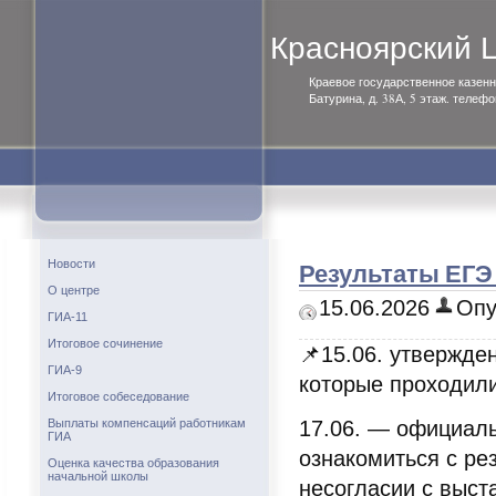
Красноярский
Краевое государственное казенн
Батурина, д. 38А, 5 этаж. телефо
Результаты ЕГЭ 
Новости
О центре
15.06.2026
Опу
ГИА-11
Итоговое сочинение
📌15.06. утвержде
ГИА-9
которые проходили
Итоговое собеседование
17.06. — официал
Выплаты компенсаций работникам
ГИА
ознакомиться с ре
Оценка качества образования
начальной школы
несогласии с выс