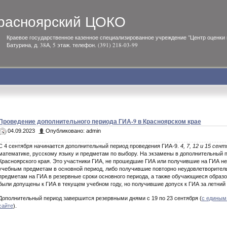
расноярский ЦОКО
Краевое государственное казенное специализированное учреждение "Центр оценки к
Батурина, д. 38А, 5 этаж. телефон. (391) 218-03-99
Проведение дополнительного периода ГИА-9 в Красноярском крае
04.09.2023
Опубликовано: admin
С 4 сентября начинается дополнительный период проведения ГИА-9.
4, 7, 12 и 15 сен
математике, русскому языку и предметам по выбору. На экзамены в дополнительный п
Красноярского края. Это участники ГИА, не прошедшие ГИА или получившие на ГИА н
учебным предметам в основной период, либо получившие повторно неудовлетворител
предметам на ГИА в резервные сроки основного периода, а также обучающиеся образо
были допущены к ГИА в текущем учебном году, но получившие допуск к ГИА за летний 
Дополнительный период завершится резервными днями с 19 по 23 сентября (
с единым
сайте
).