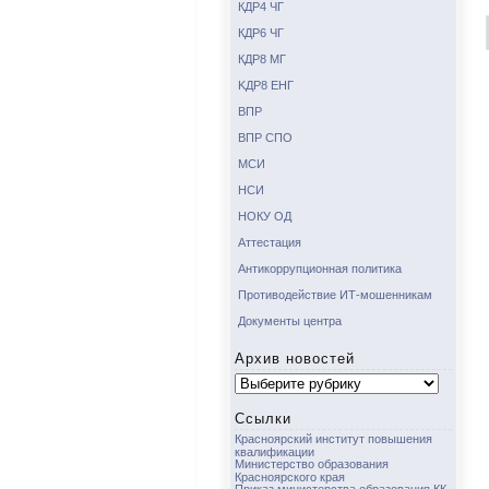
КДР4 ЧГ
КДР6 ЧГ
КДР8 МГ
KДР8 ЕНГ
ВПР
ВПР СПО
МСИ
НСИ
НОКУ ОД
Аттестация
Антикоррупционная политика
Противодействие ИТ-мошенникам
Документы центра
Архив новостей
Архив
новостей
Ссылки
Красноярский институт повышения
квалификации
Министерство образования
Красноярского края