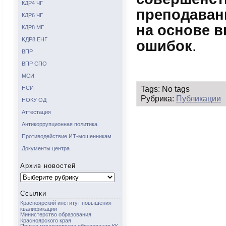
КДР4 ЧГ
преподаван
КДР6 ЧГ
на основе 
КДР8 МГ
KДР8 ЕНГ
ошибок
.
ВПР
ВПР СПО
МСИ
Tags: No tags
НСИ
Рубрика:
Публикации
НОКУ ОД
Аттестация
Антикоррупционная политика
Противодействие ИТ-мошенникам
Документы центра
Архив новостей
Архив
новостей
Ссылки
Красноярский институт повышения
квалификации
Министерство образования
Красноярского края