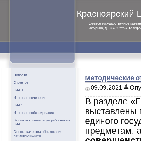
Красноярский
Краевое государственное казенн
Батурина, д. 38А, 5 этаж. телефо
Методические о
Новости
О центре
09.09.2021
Опу
ГИА-11
Итоговое сочинение
В разделе «Г
ГИА-9
выставлены м
Итоговое собеседование
единого госу
Выплаты компенсаций работникам
ГИА
предметам, а
Оценка качества образования
начальной школы
совершенст