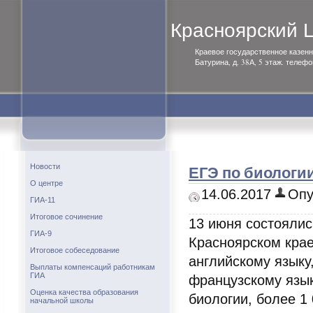
Красноярский
Краевое государственное казенн
Батурина, д. 38А, 5 этаж. телефо
ЕГЭ по биологи
Новости
О центре
14.06.2017
Опу
ГИА-11
Итоговое сочинение
13 июня состоялис
ГИА-9
Красноярском крае
Итоговое собеседование
английскому языку
Выплаты компенсаций работникам
ГИА
французскому язык
Оценка качества образования
биологии, более 1 
начальной школы