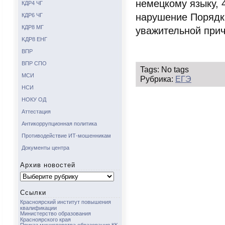
немецкому языку, 
КДР4 ЧГ
нарушение Порядка
КДР6 ЧГ
КДР8 МГ
уважительной прич
KДР8 ЕНГ
ВПР
ВПР СПО
Tags: No tags
МСИ
Рубрика:
ЕГЭ
НСИ
НОКУ ОД
Аттестация
Антикоррупционная политика
Противодействие ИТ-мошенникам
Документы центра
Архив новостей
Архив
новостей
Ссылки
Красноярский институт повышения
квалификации
Министерство образования
Красноярского края