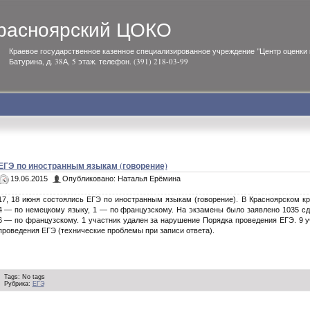
расноярский ЦОКО
Краевое государственное казенное специализированное учреждение "Центр оценки к
Батурина, д. 38А, 5 этаж. телефон. (391) 218-03-99
ЕГЭ по иностранным языкам (говорение)
19.06.2015
Опубликовано: Наталья Ерёмина
17, 18 июня состоялись ЕГЭ по иностранным языкам (говорение). В Красноярском кр
4 — по немецкому языку, 1 — по французскому. На экзамены было заявлено 1035 с
6 — по французскому. 1 участник удален за нарушение Порядка проведения ЕГЭ. 9 
проведения ЕГЭ (технические проблемы при записи ответа).
Tags: No tags
Рубрика:
ЕГЭ