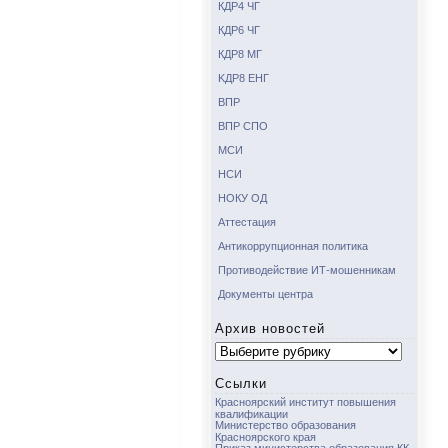
КДР4 ЧГ
КДР6 ЧГ
КДР8 МГ
KДР8 ЕНГ
ВПР
ВПР СПО
МСИ
НСИ
НОКУ ОД
Аттестация
Антикоррупционная политика
Противодействие ИТ-мошенникам
Документы центра
Архив новостей
Архив
новостей
Ссылки
Красноярский институт повышения
квалификации
Министерство образования
Красноярского края