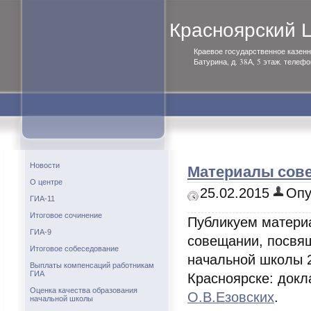
Красноярский
Краевое государственное казенн
Батурина, д. 38А, 5 этаж. телефо
Материалы сове
Новости
О центре
25.02.2015
Опу
ГИА-11
Итоговое сочинение
Публикуем матери
ГИА-9
совещании, посвя
Итоговое собеседование
начальной школы 
Выплаты компенсаций работникам
ГИА
Красноярске: док
Оценка качества образования
О.В.Езовских
.
начальной школы