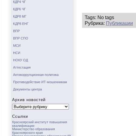
КДР4 ЧГ
КДР6 ЧГ
Tags: No tags
КДР8 МГ
Рубрика:
Публикации
KДР8 ЕНГ
ВПР
ВПР СПО
МСИ
НСИ
НОКУ ОД
Аттестация
Антикоррупционная политика
Противодействие ИТ-мошенникам
Документы центра
Архив новостей
Архив
новостей
Ссылки
Красноярский институт повышения
квалификации
Министерство образования
Красноярского края