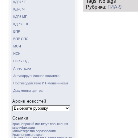
Tags: No tags
КДР4 ЧГ
Рубрика:
ГИА-9
КДР6 ЧГ
КДР8 МГ
KДР8 ЕНГ
ВПР
ВПР СПО
МСИ
НСИ
НОКУ ОД
Аттестация
Антикоррупционная политика
Противодействие ИТ-мошенникам
Документы центра
Архив новостей
Архив
новостей
Ссылки
Красноярский институт повышения
квалификации
Министерство образования
Красноярского края