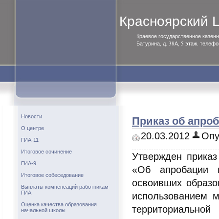
Красноярский
Краевое государственное казенн
Батурина, д. 38А, 5 этаж. телефо
Приказ об апроб
Новости
О центре
20.03.2012
Опу
ГИА-11
Итоговое сочинение
Утвержден приказ
ГИА-9
«Об апробации г
Итоговое собеседование
освоивших образо
Выплаты компенсаций работникам
ГИА
использованием м
Оценка качества образования
территориальной
начальной школы