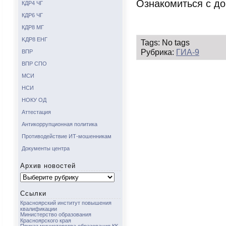
Ознакомиться с д
КДР4 ЧГ
КДР6 ЧГ
КДР8 МГ
KДР8 ЕНГ
Tags: No tags
Рубрика:
ГИА-9
ВПР
ВПР СПО
МСИ
НСИ
НОКУ ОД
Аттестация
Антикоррупционная политика
Противодействие ИТ-мошенникам
Документы центра
Архив новостей
Архив
новостей
Ссылки
Красноярский институт повышения
квалификации
Министерство образования
Красноярского края