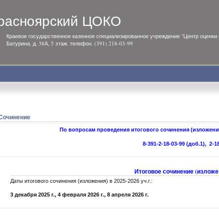
расноярский ЦОКО
Краевое государственное казенное специализированное учреждение "Центр оценки к
Батурина, д. 38А, 5 этаж. телефон. (391) 218-03-99
Сочинение
По вопросам проведения итогового сочинения (изложен
8-391-2-18-03-99 (доб.1), 2-1
Итоговое сочинение (излож
Даты итогового сочинения (изложения) в 2025-2026 уч.г.:
3 декабря 2025 г., 4 февраля 2026 г., 8 апреля 2026 г.