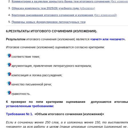
Комментарии к разделам закрытого банка тем итогового сочинения
(без измене
Образец комплекта тем 2025/26 учебного года
(обновлен)
Критерии оценивания итогового сочинения и изложения
(без изменений)
Примеры новых формулировок литературных тем
6.РЕЗУЛЬТАТЫ ИТОГОВОГО СОЧИНЕНИЯ (ИЗЛОЖЕНИЯ).
Результатом
итогового сочинения (изложения) является
«зачет» или «незачет»
.
Итоговое сочинение (изложение) оценивается согласно критериям:
соответствие теме;
аргументация, привлечение литературного материала;
композиция и логика рассуждения;
качество письменной речи;
грамотность.
К проверке по пяти критериям оценивания допускаются итоговые
установленным требованиям:
Требование № 1.
«Объем итогового сочинения (изложения)»
Если в сочинении менее 250 слов, а в изложении менее 150, то выставляе
«незачет» за всю работу в целом (такие итоговые сочинения (изложения) н