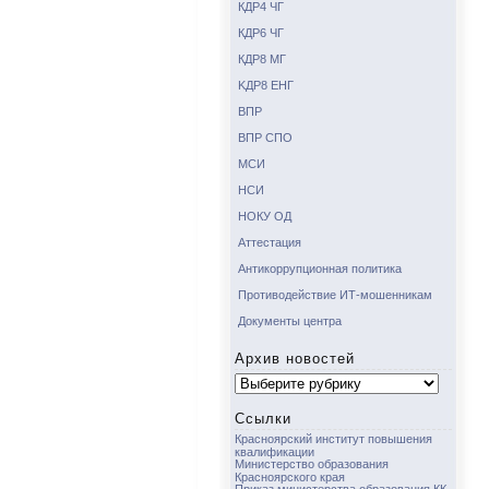
КДР4 ЧГ
КДР6 ЧГ
КДР8 МГ
KДР8 ЕНГ
ВПР
ВПР СПО
МСИ
НСИ
НОКУ ОД
Аттестация
Антикоррупционная политика
Противодействие ИТ-мошенникам
Документы центра
Архив новостей
Архив
новостей
Ссылки
Красноярский институт повышения
квалификации
Министерство образования
Красноярского края