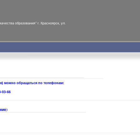
ачества образования" г. Красноярск, ул.
ия) можно
о
бращаться по телефонам:
8-03-66
ение)