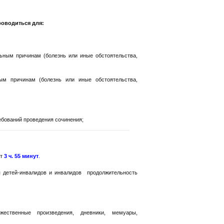
роводиться для:
льным причинам (болезнь или иные обстоятельства,
ым причинам (болезнь или иные обстоятельства,
ебований проведения сочинения;
ет
3 ч. 55 минут
.
 детей-инвалидов и инвалидов продолжительность
жественные произведения, дневники, мемуары,