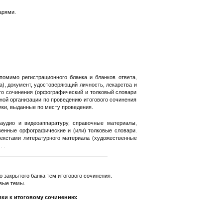
арями.
помимо регистрационного бланка и бланков ответа,
а), документ, удостоверяющий личность, лекарства и
ого сочинения (орфографический и толковый словари
ной организации по проведению итогового сочинения
вики, выданные по месту проведения.
аудио и видеоаппаратуру, справочные материалы,
енные орфографические и (или) толковые словари.
текстами литературного материала (художественные
 .
закрытого банка тем итогового сочинения.
вые темы.
ки к итоговому сочинению: