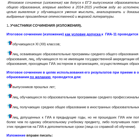
Итоговое сочинение (изложение) как допуск к ЕГЭ выпускников образователь
общего образования, впервые введено в 2014-2015 учебном году во исполне
целью выявления у обучающихся умения мыслить, анализировать и доказы
выбранные произведения отечественной и мировой литературы.
1
. УЧАСТНИКИ СОЧИНЕНИЯ (ИЗЛОЖЕНИЯ).
Итоговое сочинение (изложение)
как условие допуска
к ГИА-11 проводится 
обучающихся XI (XII) классов;
лиц, осваивающих образовательные программы среднего общего образования
образования, лиц, обучающихся по не имеющим государственной аккредитации о
образования, проходящих ГИА экстерном в организациях, осуществляющих образ
Итоговое сочинение в целях использования его результатов при приеме в
образования
по желанию
проводится для:
выпускников прошлых лет;
лиц, обучающихся по образовательным программам среднего профессиональн
лиц, получающих среднее общее образование в иностранных образовательных
лиц, допущенных к ГИА в предыдущие годы, но не прошедших ГИА или пол
более чем по одному обязательному учебному предмету, либо получивших повт
этих предметов на ГИА в дополнительные сроки (лица со справкой об обучении).
Изложение
вправе писать: