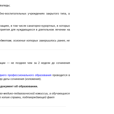
валиды;
но-воспитательных учреждениях закрытого типа, а
зациях, в том числе санаторно-курортных, в которых
приятия для нуждающихся в длительном лечении на
дметам, освоение которых завершилось ранее, не
ации — не позднее чем за 2 недели до сочинения
днего профессионального образования
проводится в
о даты сочинения (изложения).
 документ об образовании.
о-медико-педагогической комиссии, а обучающиеся
ке копию справки, подтверждающей факт