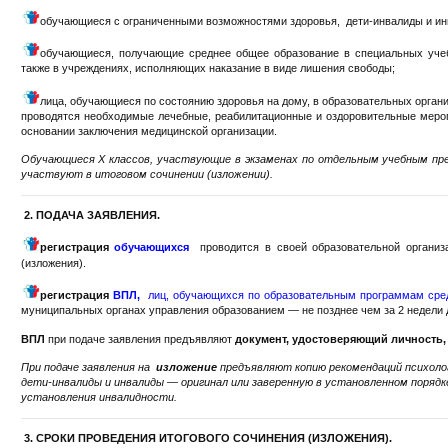
обучающиеся с ограниченными возможностями здоровья, дети-инвалиды и ин
обучающиеся, получающие среднее общее образование в специальных учеб
также в учреждениях, исполняющих наказание в виде лишения свободы;
лица, обучающиеся по состоянию здоровья на дому, в образовательных органи
проводятся необходимые лечебные, реабилитационные и оздоровительные меро
основании заключения медицинской организации.
Обучающиеся X классов, участвующие в экзаменах по отдельным учебным пре
участвуют в итоговом сочинении (изложении).
2. ПОДАЧА ЗАЯВЛЕНИЯ.
регистрация
обучающихся
проводится в своей образовательной организ
(изложения).
регистрация
ВПЛ,
лиц, обучающихся по образовательным программам сре
муниципальных органах управления образованием — не позднее чем за 2 недели д
ВПЛ
при подаче заявления предъявляют
документ, удостоверяющий личность,
При подаче заявления на
изложение
предъявляют копию рекомендаций психолог
дети-инвалиды и инвалиды — оригинал или заверенную в установленном поряд
установления инвалидности.
3. СРОКИ ПРОВЕДЕНИЯ ИТОГОВОГО СОЧИНЕНИЯ (ИЗЛОЖЕНИЯ).