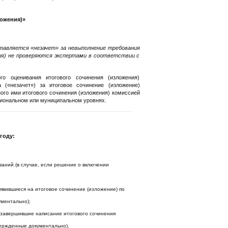
ожения)»
тавляется «незачет» за невыполнение требования
ния) не проверяются экспертами в соответствии с
о оценивания итогового сочинения (изложения)
 («незачет») за итоговое сочинение (изложение)
ого ими итогового сочинения (изложения) комиссией
гиональном или муниципальном уровнях.
году:
аний (в случае, если решение о включении
 явившиеся на итоговое сочинение (изложение) по
ментально);
е завершившие написание итогового сочинения
вержденные документально).