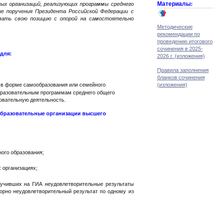
Материалы:
ных организаций, реализующих программы среднего
ние поручения Президента Российской Федерации с
вать свою позицию с опорой на самостоятельно
Методические
рекомендации по
проведению итогового
сочинения в 2025-
для:
2026 г. (изложения)
Правила заполнения
бланков сочинения
(изложения)
 в форме самообразования или семейного
бразовательным программам среднего общего
овательную деятельность.
 образовательные организации высшего
ого образования;
 организациях;
учивших на ГИА неудовлетворительные результаты
орно неудовлетворительный результат по одному из