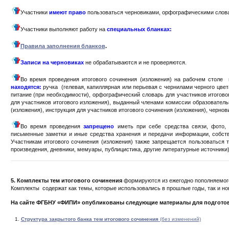
Участники
имеют право
пользоваться черновиками, орфографическими слов
Участники выполняют работу на
специальных бланках:
Правила заполнения бланков
.
Записи на черновиках
не обрабатываются и не проверяются.
Во время проведения итогового сочинения (изложения) на рабочем столе 
находятся:
ручка (гелевая, капиллярная или перьевая с чернилами черного цвет
питание (при необходимости), орфографический словарь для участников итогов
для участников итогового изложения), выданный членами комиссии образователь
(изложения), инструкция для участников итогового сочинения (изложения), черно
Во время проведения
запрещено
иметь при себе средства связи, фото, 
письменные заметки и иные средства хранения и передачи информации, собств
Участникам итогового сочинения (изложения) также запрещается пользоваться 
произведения, дневники, мемуары, публицистика, другие литературные источники).
5. Комплекты тем итогового сочинения
формируются из ежегодно пополняемого 
Комплекты содержат как темы, которые использовались в прошлые годы, так и но
На сайте ФГБНУ «ФИПИ» опубликованы следующие материалы для подготов
Структура закрытого банка тем итогового сочинения
(без изменений)