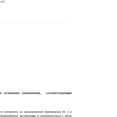
ний)
 сочинения (изложения), соответствующие
тся «незачет» за невыполнение требования № 1 и
е проверяются экспертами в соответствии с пяти