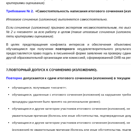
критериями оценивания).
Требование № 2.
«Самостоятельность написания итогового сочинения (изл
Итоговое сочинение (изложение) выполняется самостоятельно.
Если сочинение (изложение) признано экспертом несамостоятельным, то выс
№ 2 и «незачет» за всю работу в целом (такие итоговые сочинения (изложе
пяти критериями оценивания).
В целях предотвращения конфликта интересов и обеспечения объективног
обучающимся при получении
повторного
неудовлетворительного результата
предоставляется право подать в письменной форме заявление на проверку сданн
другой образовательной организации или комиссией, сформированной ОИВ на ре
7.ПОВТОРНЫЙ ДОПУСК К СОЧИНЕНИЮ (ИЗЛОЖЕНИЮ).
Повторно
допускаются к сдаче итогового сочинения (изложения) в текущем 
обучающиеся, получившие «незачет»;
обучающиеся, удаленные с итогового сочинения (изложения) за нарушение требов
процедуры удаления было принято на региональном уровне);
обучающиеся и другие категории участников итогового сочинения (изложения), не
уважительным причинам (болезнь или иные обстоятельства, подтвержденные доку
обучающиеся и другие категории участников итогового сочинения (изложения), н
(изложения) по уважительным причинам (болезнь или иные обстоятельства, подт