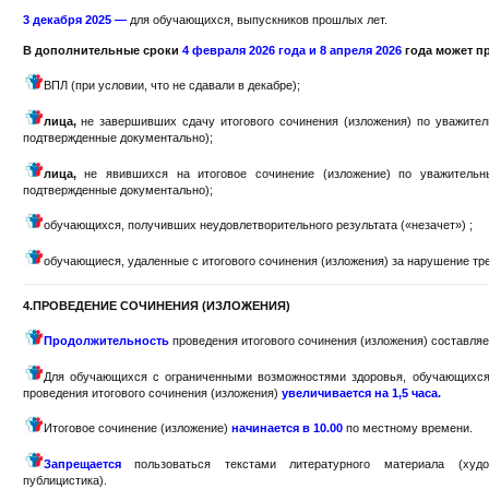
3 декабря 2025 —
для обучающихся, выпускников прошлых лет.
В дополнительные сроки
4 февраля 2026 года и 8 апреля 2026
года может п
ВПЛ (при условии, что не сдавали в декабре);
лица,
не завершивших сдачу итогового сочинения (изложения) по уважите
подтвержденные документально);
лица,
не явившихся на итоговое сочинение (изложение) по уважительн
подтвержденные документально);
обучающихся, получивших неудовлетворительного результата («незачет») ;
обучающиеся, удаленные с итогового сочинения (изложения) за нарушение тр
4.ПРОВЕДЕНИЕ СОЧИНЕНИЯ (ИЗЛОЖЕНИЯ)
Продолжительность
проведения итогового сочинения (изложения) составля
Для обучающихся с ограниченными возможностями здоровья, обучающихся
проведения итогового сочинения (изложения)
увеличивается на 1,5 часа.
Итоговое сочинение (изложение)
начинается в 10.00
по местному времени.
Запрещается
пользоваться текстами литературного материала (худо
публицистика).